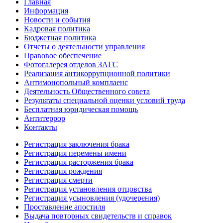
Главная
Информация
Новости и события
Кадровая политика
Бюджетная политика
Отчеты о деятельности управления
Правовое обеспечение
Фотогалерея отделов ЗАГС
Реализация антикоррупционной политики
Антимонопольный комплаенс
Деятельность Общественного совета
Результаты специальной оценки условий труда
Бесплатная юридическая помощь
Антитеррор
Контакты
Регистрация заключения брака
Регистрация перемены имени
Регистрация расторжения брака
Регистрация рождения
Регистрация смерти
Регистрация установления отцовства
Регистрация усыновления (удочерения)
Проставление апостиля
Выдача повторных свидетельств и справок