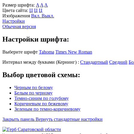
Размер шрифта:
A
A
A
Цвета сайта:
Ц
Ц
Ц
Изображения
Вкл.
Выкл.
Настройки
Обычная версия
Настройки шрифта:
Выберите шрифт
Tahoma
Times New Roman
Интервал между буквами
(Кернинг)
:
Стандартный
Средний
Бо
Выбор цветовой схемы:
Черным по белому
Белым по черному
Темно-синим по голубому
Коричневым по бежевому
Зеленым по темно-коричневому
Закрыть панель
Вернуть стандартные настройки